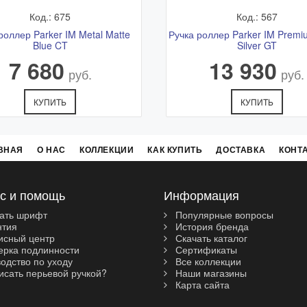
Код.: 675
Код.: 567
роллер Parker IM Metal Matte
Ручка роллер Parker IM Prem
Blue CT
Silver GT
7 680
13 930
руб.
руб.
КУПИТЬ
КУПИТЬ
ВНАЯ
О НАС
КОЛЛЕКЦИИ
КАК КУПИТЬ
ДОСТАВКА
КОНТ
с и помощь
Информация
ать шрифт
Популярные вопросы
нтия
История бренда
сный центр
Скачать каталог
рка подлинности
Сертификаты
одство по уходу
Все коллекции
исать перьевой ручкой?
Наши магазины
Карта сайта