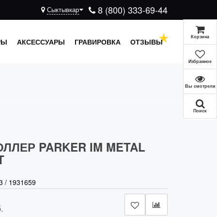
8 (800) 333-69-44
Сыктывкар
Корзина
РЫ
АКСЕССУАРЫ
ГРАВИРОВКА
ОТЗЫВЫ
Избранное
Вы смотрели
Поиск
ОЛЛЕР PARKER IM METAL
T
3
/
1931659
.