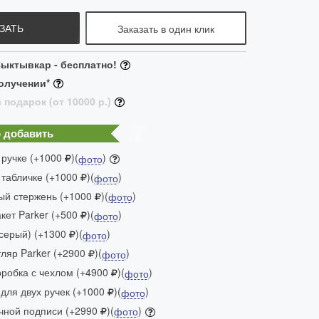
ЗАТЬ
Заказать в один клик
ыктывкар - бесплатно!
олучении*
 подарок (от 10000 р.)
 добавить
 ручке (+1000
)(
)
фото
 табличке (+1000
)(
)
фото
ый стержень (+1000
)(
)
фото
ет Parker (+500
)(
)
фото
(серый) (+1300
)(
)
фото
яр Parker (+2900
)(
)
фото
робка с чехлом (+4900
)(
)
фото
для двух ручек (+1000
)(
)
фото
чной подписи (+2990
)(
)
фото