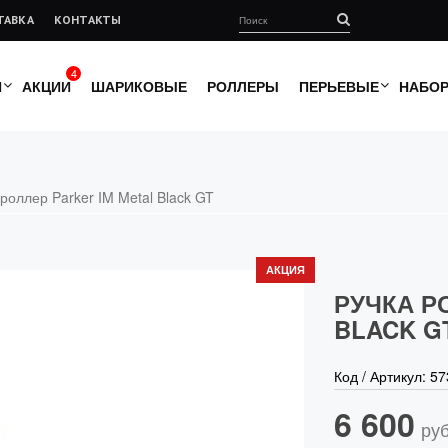
ТАВКА
КОНТАКТЫ
4
И
АКЦИИ
ШАРИКОВЫЕ
РОЛЛЕРЫ
ПЕРЬЕВЫЕ
НАБО
 роллер Parker IM Metal Black GT
АКЦИЯ
РУЧКА Р
BLACK G
Код / Артикул:
57
6 600
руб