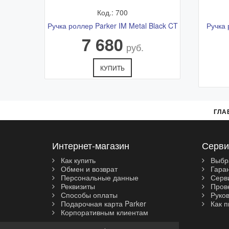
Код.: 700
Ручка роллер Parker IM Metal Black CT
Ручка 
7 680
руб.
КУПИТЬ
ГЛА
Интернет-магазин
Серви
Как купить
Выбр
Обмен и возврат
Гара
Персональные данные
Серви
Реквизиты
Прове
Способы оплаты
Руков
Подарочная карта Parker
Как п
Корпоративным клиентам