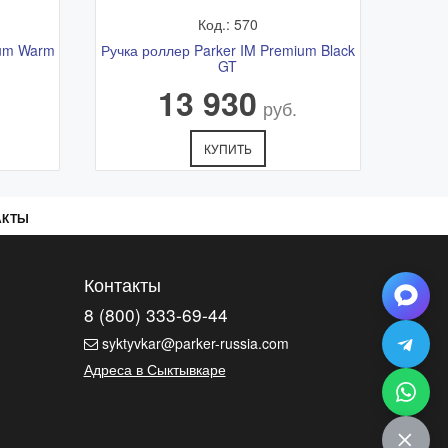
Код.: 570
ium Warm
Ручка роллер Parker IM Premium Black
GT
13 930
руб.
КУПИТЬ
АКТЫ
Контакты
8 (800) 333-69-44
syktyvkar@parker-russia.com
Адреса в Сыктывкаре