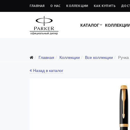
ГЛАВНАЯ
О НАС
КОЛЛЕКЦИИ
КАК КУПИТЬ
ДОС
КАТАЛОГ
КОЛЛЕКЦИ
Главная
Коллекции
Все коллекции
Ручка
Все коллекции
Duofold (от 66'316 р.)
Назад в каталог
Ingenuity (от 35'305 р.)
Sonnet (от 13'000 р.)
Parker 51 (от 14'600 р.)
Urban (от 6'100 р.)
IM (от 4'200 р.)
Jotter (от 2'200 р.)