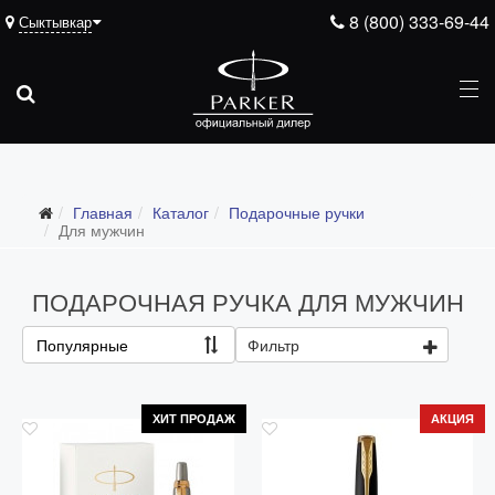
8 (800) 333-69-44
Сыктывкар
Подарочные ручки
Главная
Каталог
Подарочные ручки
Все подарочные ручки
Для мужчин
Для мужчин
ПОДАРОЧНАЯ РУЧКА ДЛЯ МУЖЧИН
Для женщин
Для школьников и студентов
Популярные
Фильтр
Ежедневники
Ручки для гравировки
ХИТ ПРОДАЖ
АКЦИЯ
С золотым пером
Распродажа