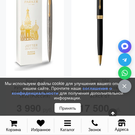
Аксессуары
Запчасти
Упаковка
Подарочные сертификаты
Код.: 428
Код.: 554
Мы используем файлы cookie для улучшения вашего опыта на
нашем сайте. Прочтите наше
соглашение о
РУЧКА ШАРИКОВАЯ
ШАРИКОВАЯ РУЧКА
PARKER JOTTER RUSSIA
PARKER SONNET MATTE
конфиденциальности
для получения дополнительной
SE20 (РОССИЯ)
BLACK GT
информации.
3 990
17 500
Принять
руб.
руб.
КУПИТЬ
КУПИТЬ
Адреса
Корзина
Избранное
Каталог
Звонок