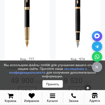
Код.: 777
Код.: 574
Мы используем файлы cookie для улучшения вашего опыта на
ПЕРЬЕВАЯ РУЧКА PARKER
ПЕРЬЕВАЯ РУЧКА PARKER
SONNET LAQUE BLACK GT
IM METAL BLACK GT
нашем сайте. Прочтите наше
соглашение о
18K
конфиденциальности
для получения дополнительной
информации.
49 900
9 520
руб.
руб.
Принять
КУПИТЬ
КУПИТЬ
Адреса
Корзина
Избранное
Каталог
Звонок