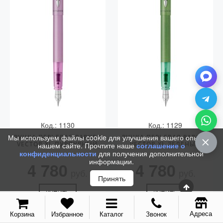
Vector (от 3'156 р.)
Код.: 1130
Код.: 1129
Мы используем файлы cookie для улучшения вашего опыта на
РУЧКА ПЕРЬЕВАЯ PARKER
РУЧКА ПЕРЬЕВАЯ PARKER
VECTOR XL ПУРПУРНЫЙ
VECTOR XL ЗЕЛЕНЫЙ
нашем сайте. Прочтите наше
соглашение о
конфиденциальности
для получения дополнительной
информации.
4 780
4 780
руб.
руб.
Принять
КУПИТЬ
КУПИТЬ
Адреса
Корзина
Избранное
Каталог
Звонок