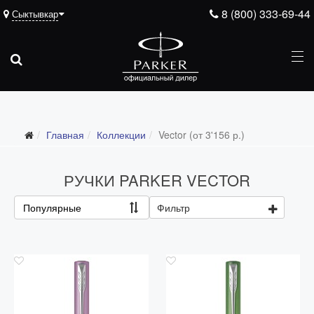
8 (800) 333-69-44
Сыктывкар
Главная
Коллекции
Vector (от 3'156 р.)
Все коллекции
Duofold (от 66'316 р.)
РУЧКИ PARKER VECTOR
Ingenuity (от 35'305 р.)
Популярные
Фильтр
Sonnet (от 13'000 р.)
Parker 51 (от 14'600 р.)
Urban (от 6'100 р.)
IM (от 4'200 р.)
Jotter (от 2'200 р.)