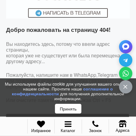
Добро пожаловать на страницу 404!
Вы находитесь здесь, потому что ввели адрес
страницы,
которая уже не существует или была перемещена по
другому адресу...
Пожалуйста, напишите нам в WhatsApp,Telegram
или позвоните, если данная ошибка связана с
Мы используем файлы cookie для улучшения вашего опыта на
оформлением Вашего заказа
нашем сайте. Прочтите наше
соглашение о
конфиденциальности
для получения дополнительной
информации.
Или очистите память браузера нажав Ctrl + F5
Принять
ЗАКАЗАТЬ ЗВОНОК
Адреса
Избранное
Каталог
Звонок