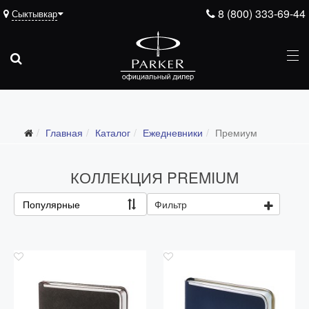
8 (800) 333-69-44
Сыктывкар
Подарочные ручки
Главная
Каталог
Ежедневники
Премиум
Ежедневники
Все ежедневники
КОЛЛЕКЦИЯ PREMIUM
Премиум
Популярные
Фильтр
Стандарт
Moleskine
Portobello
Boss
Ручки для гравировки