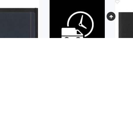
Код.: 1145
БОР MOLESKINE
БЛОКНО
MITED EDITION
PREC
US & ETHICAL BOA
XLARGE