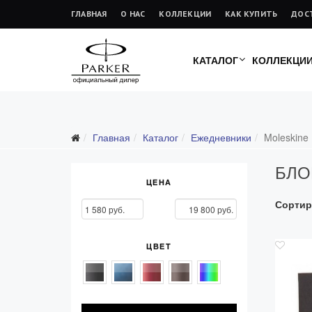
ГЛАВНАЯ
О НАС
КОЛЛЕКЦИИ
КАК КУПИТЬ
ДОС
КАТАЛОГ
КОЛЛЕКЦИ
Подарочные ручки
Главная
Каталог
Ежедневники
Moleskine
Ежедневники
БЛО
Все ежедневники
ЦЕНА
Премиум
Сортир
Стандарт
Moleskine
ЦВЕТ
Portobello
Boss
Ручки для гравировки