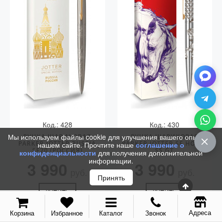
Vector (от 3'156 р.)
Код.: 428
Код.: 430
Мы используем файлы cookie для улучшения вашего опыта на
РУЧКА ШАРИКОВАЯ
РУЧКА ШАРИКОВАЯ
PARKER JOTTER RUSSIA
PARKER JOTTER SE HORSE
нашем сайте. Прочтите наше
соглашение о
SE20 (РОССИЯ)
SS GT
конфиденциальности
для получения дополнительной
информации.
3 990
3 990
руб.
руб.
Принять
КУПИТЬ
КУПИТЬ
Адреса
Корзина
Избранное
Каталог
Звонок