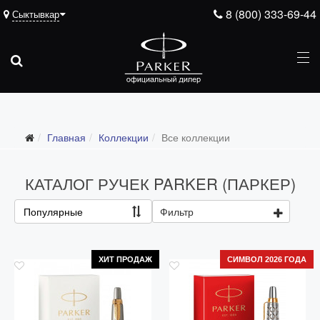
8 (800) 333-69-44
Сыктывкар
Главная
Коллекции
Все коллекции
Все коллекции
Duofold (от 66'316 р.)
КАТАЛОГ РУЧЕК PARKER (ПАРКЕР)
Ingenuity (от 35'305 р.)
Популярные
Фильтр
Sonnet (от 13'000 р.)
Parker 51 (от 14'600 р.)
ХИТ ПРОДАЖ
СИМВОЛ 2026 ГОДА
Urban (от 6'100 р.)
IM (от 4'200 р.)
Jotter (от 2'200 р.)