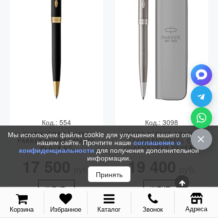
Vector (от 3'156 р.)
Код.: 554
Код.: 3098
Мы используем файлы cookie для улучшения вашего опыта на
ШАРИКОВАЯ РУЧКА
НАБОР PARKER SONNET
PARKER SONNET MATTE
STAINLESS STEEL CT
нашем сайте. Прочтите наше
соглашение о
BLACK GT
(ШАРИКОВАЯ РУЧКА +
конфиденциальности
для получения дополнительной
ЧЕХОЛ)
информации.
17 500
19 400
руб.
руб.
Принять
КУПИТЬ
КУПИТЬ
Адреса
Корзина
Избранное
Каталог
Звонок