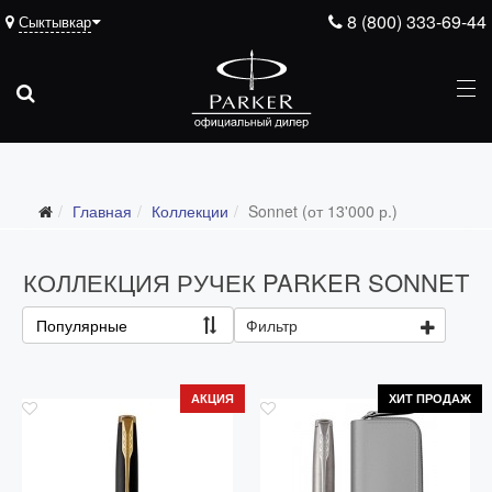
8 (800) 333-69-44
Сыктывкар
Главная
Коллекции
Sonnet (от 13'000 р.)
Все коллекции
Duofold (от 66'316 р.)
КОЛЛЕКЦИЯ РУЧЕК PARKER SONNET
Ingenuity (от 35'305 р.)
Популярные
Фильтр
Sonnet (от 13'000 р.)
Parker 51 (от 14'600 р.)
АКЦИЯ
ХИТ ПРОДАЖ
Urban (от 6'100 р.)
IM (от 4'200 р.)
Jotter (от 2'200 р.)