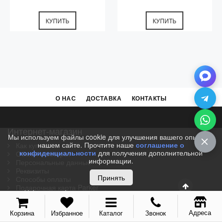
GT
КУПИТЬ
КУПИТЬ
О НАС
ДОСТАВКА
КОНТАКТЫ
Интернет-магазин
Мы используем файлы cookie для улучшения вашего опыта на
нашем сайте. Прочтите наше
соглашение о
Как купить
конфиденциальности
для получения дополнительной
Обмен и возврат
информации.
Персональные данные
Реквизиты
Принять
Способы оплаты
Подарочная карта Parker
Корпоративным клиентам
Адреса
Корзина
Избранное
Каталог
Звонок