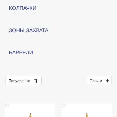
Колпачки
КОЛПАЧКИ
Зоны захвата
Баррели
ЗОНЫ ЗАХВАТА
Зажимы
Механизмы
Упаковка
БАРРЕЛИ
Подарочные сертификаты
Фильтр
Популярные