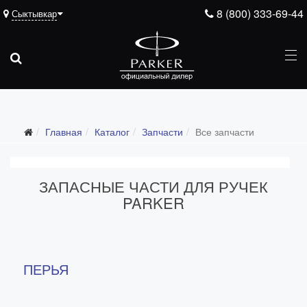
8 (800) 333-69-44
Сыктывкар
Подарочные ручки
Главная
Каталог
Запчасти
Все запчасти
Ежедневники
Ручки для гравировки
ЗАПАСНЫЕ ЧАСТИ ДЛЯ РУЧЕК
С золотым пером
PARKER
Распродажа
Аксессуары
Запчасти
ПЕРЬЯ
Все запчасти
Перья