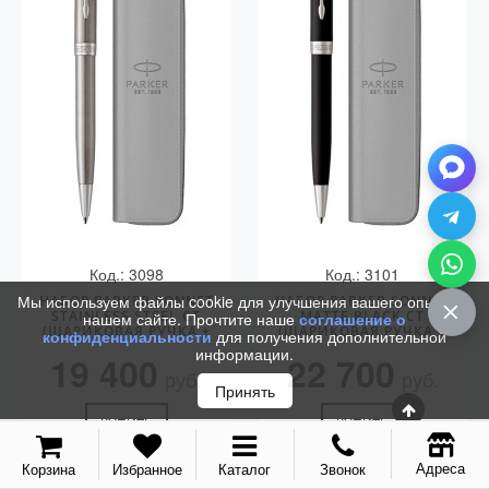
Код.: 3098
Код.: 3101
Мы используем файлы cookie для улучшения вашего опыта на
НАБОР PARKER SONNET
НАБОР PARKER SONNET
STAINLESS STEEL CT
MATTE BLACK CT
нашем сайте. Прочтите наше
соглашение о
(ШАРИКОВАЯ РУЧКА +
(ШАРИКОВАЯ РУЧКА +
конфиденциальности
для получения дополнительной
ЧЕХОЛ)
ЧЕХОЛ)
информации.
19 400
22 700
руб.
руб.
Принять
КУПИТЬ
КУПИТЬ
Адреса
Корзина
Избранное
Каталог
Звонок