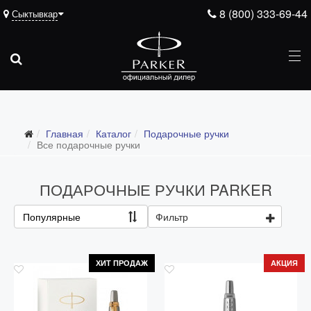
8 (800) 333-69-44
Сыктывкар
Подарочные ручки
Главная
Каталог
Подарочные ручки
Все подарочные ручки
Все подарочные ручки
Для мужчин
ПОДАРОЧНЫЕ РУЧКИ PARKER
Для женщин
Для школьников и студентов
Популярные
Фильтр
Ежедневники
Ручки для гравировки
ХИТ ПРОДАЖ
АКЦИЯ
С золотым пером
Распродажа