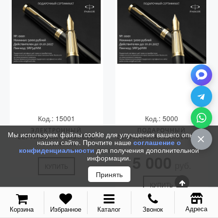
Код.: 15001
Код.: 5000
ЭЛЕКТРОННЫЙ
ПОДАРОЧНЫЙ
Мы используем файлы cookie для улучшения вашего опыта на
СЕРТИФИКАТ ГИБКОГО
СЕРТИФИКАТ PARKER 5000
нашем сайте. Прочтите наше
соглашение о
НОМИНАЛА
конфиденциальности
для получения дополнительной
5 000
информации.
руб.
КУПИТЬ
Принять
КУПИТЬ
Адреса
Корзина
Избранное
Каталог
Звонок