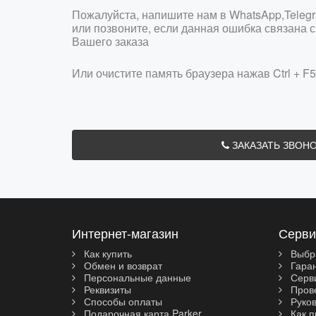
Пожалуйста, напишите нам в WhatsApp,Teleg
или позвоните, если данная ошибка связана
Вашего заказа
Или очистите память браузера нажав Ctrl + F5
ЗАКАЗАТЬ ЗВОН
Интернет-магазин
Серви
Как купить
Выбр
Обмен и возврат
Гара
Персональные данные
Серви
Реквизиты
Прове
Способы оплаты
Руков
Подарочная карта Parker
Как п