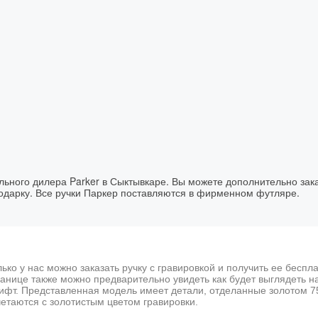
ального дилера Parker в Сыктывкаре. Вы можете дополнительно зак
подарку. Все ручки Паркер поставляются в фирменном футляре.
ько у нас можно заказать ручку с гравировкой и получить ее беспл
ранице также можно предварительно увидеть как будет выглядеть н
ифт. Представленная модель имеет детали, отделанные золотом 75
четаются с золотистым цветом гравировки.