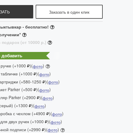
ЗАТЬ
Заказать в один клик
ыктывкар - бесплатно!
олучении*
 подарок (от 10000 р.)
 добавить
 ручке (+1000
)(
)
фото
 табличке (+1000
)(
)
фото
артриджи (+580-1250
)(
)
фото
ет Parker (+500
)(
)
фото
яр Parker (+2900
)(
)
фото
(серый) (+1300
)(
)
фото
робка с чехлом (+4900
)(
)
фото
для двух ручек (+1000
)(
)
фото
чной подписи (+2990
)(
)
фото