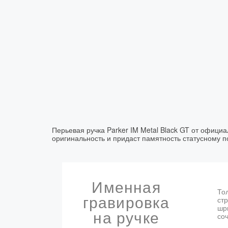
Перьевая ручка Parker IM Metal Black GT от офици
оригинальность и придаст памятность статусному 
Именная
Тол
гравировка
ст
шр
на ручке
со