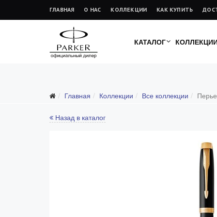
ГЛАВНАЯ
О НАС
КОЛЛЕКЦИИ
КАК КУПИТЬ
ДОС
КАТАЛОГ
КОЛЛЕКЦИ
Главная
Коллекции
Все коллекции
Перье
Все коллекции
Duofold (от 66'316 р.)
Назад в каталог
Ingenuity (от 35'305 р.)
Sonnet (от 13'000 р.)
Parker 51 (от 14'600 р.)
Urban (от 6'100 р.)
IM (от 4'200 р.)
Jotter (от 2'200 р.)