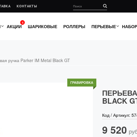
ТАВКА
КОНТАКТЫ
4
И
АКЦИИ
ШАРИКОВЫЕ
РОЛЛЕРЫ
ПЕРЬЕВЫЕ
НАБО
вая ручка Parker IM Metal Black GT
ГРАВИРОВКА
ПЕРЬЕВА
BLACK G
Код / Артикул:
57
9 520
руб