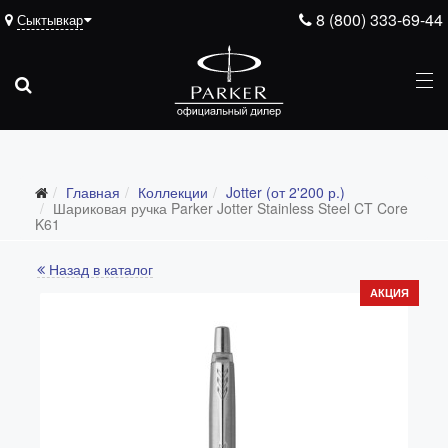
8 (800) 333-69-44
Сыктывкар
Главная
Коллекции
Jotter (от 2'200 р.)
Все коллекции
Шариковая ручка Parker Jotter Stainless Steel CT Core
K61
Duofold (от 66'316 р.)
Назад в каталог
Ingenuity (от 35'305 р.)
АКЦИЯ
Sonnet (от 13'000 р.)
Parker 51 (от 14'600 р.)
Urban (от 6'100 р.)
IM (от 4'200 р.)
Jotter (от 2'200 р.)