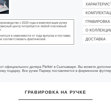
ХАРАКТЕРИС
КОМПЛЕКТА
Механизм
: По
Корпус
: Латун
ГРАВИРОВКА
производство с 2020 года в комплектации ручек
Синий с
:
Зона захвата
ервисный центр потребуется любой платежный
Фирмен
Отделка
: Позо
О КОЛЛЕКЦИ
т.
Стоимость:
Особенности
:
Рекоме
1 строка те
иться в зависимости от года выпуска и поставки,
половины корп
ДОСТАВКА
не соответствовать фактической.
Логотипы -
Urban – колл
Цвет гравир
стильных. Тех
Доставка осще
Срок вып
функционально
ШАРИКОВ
CORE MU
СОВРЕМ
ЗОЛОТА
 от официального дилера Parker в Сыктывкаре. Вы можете дополнит
ному подарку. Все ручки Паркер поставляются в фирменном футляр
Parker Urban 
выразительно
чёрным покры
статусный акц
ручка хорошо
ГРАВИРОВКА НА РУЧКЕ
для ежедневн
офисе и подар
Muted Black 
дизайн и клас
актуальным в