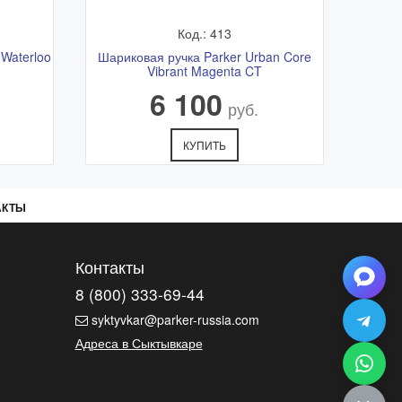
Код.: 413
 Waterloo
Шариковая ручка Parker Urban Core
Vibrant Magenta CT
6 100
руб.
КУПИТЬ
АКТЫ
Контакты
8 (800) 333-69-44
syktyvkar@parker-russia.com
Адреса в Сыктывкаре