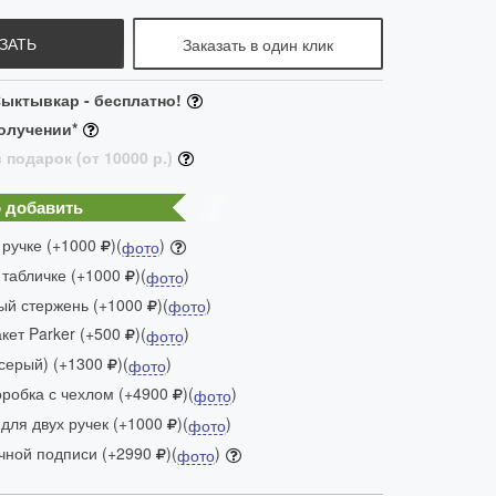
ЗАТЬ
Заказать в один клик
ыктывкар - бесплатно!
олучении*
 подарок (от 10000 р.)
 добавить
 ручке (+1000
)(
)
фото
 табличке (+1000
)(
)
фото
ый стержень (+1000
)(
)
фото
ет Parker (+500
)(
)
фото
(серый) (+1300
)(
)
фото
робка с чехлом (+4900
)(
)
фото
для двух ручек (+1000
)(
)
фото
чной подписи (+2990
)(
)
фото