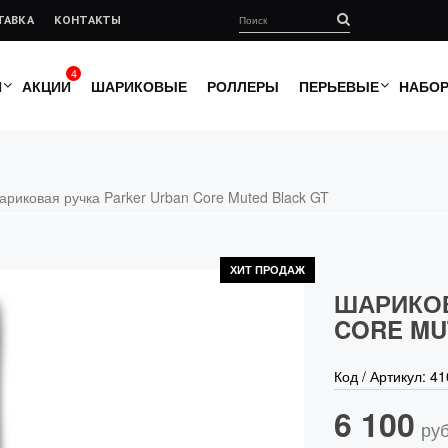
ТАВКА
КОНТАКТЫ
4
И
АКЦИИ
ШАРИКОВЫЕ
РОЛЛЕРЫ
ПЕРЬЕВЫЕ
НАБО
ариковая ручка Parker Urban Core Muted Black GT
ХИТ ПРОДАЖ
ШАРИКОВ
CORE MU
Код / Артикул:
41
6 100
руб