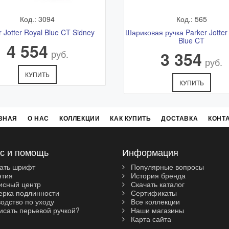
Код.: 3094
Код.: 565
r Jotter Royal Blue CT Sidney
Шариковая ручка Parker Jotter
Blue CT
4 554
руб.
3 354
руб.
КУПИТЬ
КУПИТЬ
ВНАЯ
О НАС
КОЛЛЕКЦИИ
КАК КУПИТЬ
ДОСТАВКА
КОНТ
с и помощь
Информация
ать шрифт
Популярные вопросы
нтия
История бренда
сный центр
Скачать каталог
рка подлинности
Сертификаты
одство по уходу
Все коллекции
исать перьевой ручкой?
Наши магазины
Карта сайта