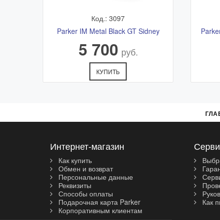
Код.: 3097
Parker IM Metal Black GT Sidney
Parke
5 700
руб.
КУПИТЬ
ГЛА
Интернет-магазин
Серви
Как купить
Выбр
Обмен и возврат
Гара
Персональные данные
Серви
Реквизиты
Прове
Способы оплаты
Руков
Подарочная карта Parker
Как п
Корпоративным клиентам